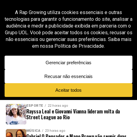
All posts tagged "artista internacional groover"
GROOVER X RAP GROWING
5 meses ago
Cameron Dallas aposta no pop emocional em
“Sinking” e mostra maturidade na construção
sonora
ADVERTISEMENT
NOVIDADES
EM ALTA
VÍDEOS
ESPORTE
22 horas ago
Rayssa Leal e Giovanni Vianna lideram volta da
Street League ao Rio
MÚSICA
23 horas ago
Gabriel O Pensador e Mano Brown vão reunir duas