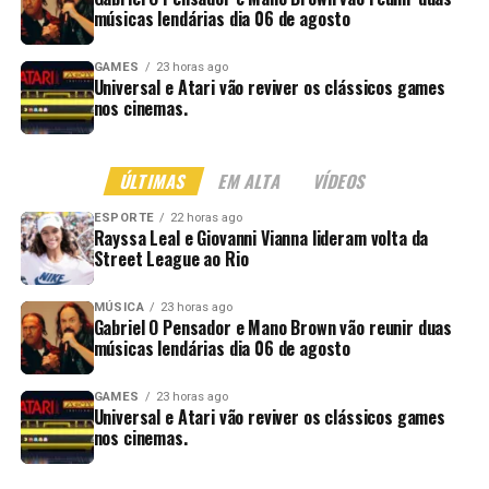
músicas lendárias dia 06 de agosto
GAMES
23 horas ago
Universal e Atari vão reviver os clássicos games
nos cinemas.
ÚLTIMAS
EM ALTA
VÍDEOS
ESPORTE
22 horas ago
Rayssa Leal e Giovanni Vianna lideram volta da
Street League ao Rio
MÚSICA
23 horas ago
Gabriel O Pensador e Mano Brown vão reunir duas
músicas lendárias dia 06 de agosto
GAMES
23 horas ago
Universal e Atari vão reviver os clássicos games
nos cinemas.