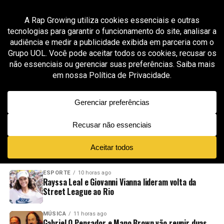
All posts tagged "atmosfera cinematográfica"
GROOVER X RAP GROWING
8 meses ago
Recc expande seu universo emocional com a
faixa sombria “Ground 0”
ADVERTISEMENT
NOVIDADES
EM ALTA
VÍDEOS
ESPORTE
10 horas ago
Rayssa Leal e Giovanni Vianna lideram volta da
Street League ao Rio
MÚSICA
11 horas ago
Gabriel O Pensador e Mano Brown vão reunir duas