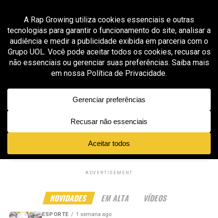
All posts tagged "autenticidade no rap"
GROOVER X RAP GROWING
8 meses ago
Jerrod Arrvel entrega alma, verdade e essência
do rap em “Something Wonderful”
GROOVER X RAP GROWING
8 meses ago
EVHNDRX mostra técnica e versatilidade de
flow na faixa “LOVE IT”
ADVERTISEMENT
NOVIDADES
EM ALTA
VÍDEOS
ESPORTE
1 semana ago