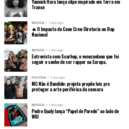
Yannick Hara lança clipe inspirado em Terra em
Transe
MÚSICA
1 ano ago
🔥 O Impacto da Cone Crew Diretoria no Rap
Nacional
MÚSICA
1 ano ago
Entrevista com Scarhop, o venezuelano que foi
seguir o sonho de ser rapper na Europa.
POLÍTICA
1 ano ago
MC Não é Bandido: projeto propõe leis pra
proteger a arte periférica da censura
MÚSICA
1 ano ago
Pedro Qualy lança “Papel de Parede” ao lado de
WIU