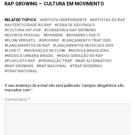
RAP GROWING — CULTURA EM MOVIMENTO
RELATED TOPICS:
ARTISTA INDEPENDENTE
ARTISTAS DO RAP
AUTENTICIDADE NO RAP
CENA DE SÃO PAULO
CULTURA HIP-HOP
CURADORIA RAP GROWING
ESCRITA PESSOAL
EVHNDRX
EVHNDRX LOVE IT
FLOW VERSÁTIL
GROOVER
LANÇAMENTO TRAP 2025
LANÇAMENTOS DE RAP
LANÇAMENTOS MUSICAIS 2025
LOVE IT
MUDANÇAS DE FLOW
MÚSICA BRASILEIRA
MÚSICA URBANA BRASIL
NOVA GERAÇÃO DO RAP
PLAYLISTS RAP
PRODUÇÃO TRAP
RAP ALTERNATIVO
RAP GROWING
RAP NACIONAL
TRAP MODERNO
TRAP NACIONAL
O seu endereço de e-mail não será publicado.
Campos obrigatórios são
marcados com
*
Comentário
*