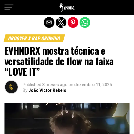
Sair da versão mobile
GROOVER X RAP GROWING
EVHNDRX mostra técnica e
versatilidade de flow na faixa
“LOVE IT”
Published
8 meses ago
on
dezembro 11, 2025
By
João Victor Rebelo