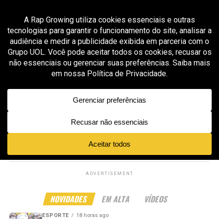
All posts tagged "mudanças de flow"
GROOVER X RAP GROWING
8 meses ago
EVHNDRX mostra técnica e versatilidade de
flow na faixa “LOVE IT”
GROOVER X RAP GROWING
8 meses ago
Ason Yugen entrega boom bap introspectivo e
cheio de transições em “Imaginary Mass”
ADVERTISEMENT
NOVIDADES
EM ALTA
VÍDEOS
ESPORTE
18 horas ago