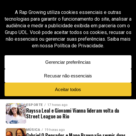
All posts tagged "produção trap"
GROOVER X RAP GROWING
8 meses ago
EVHNDRX mostra técnica e versatilidade de
flow na faixa “LOVE IT”
ADVERTISEMENT
NOVIDADES
EM ALTA
VÍDEOS
ESPORTE
17 horas ago
Rayssa Leal e Giovanni Vianna lideram volta da
Street League ao Rio
MÚSICA
19 horas ago
Gabriel O Pensador e Mano Brown vão reunir duas