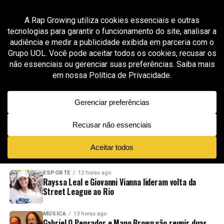
All posts tagged "Ayia Napa"
GROOVER X RAP GROWING
2 meses ago
A!MS reúne ZieZie, Ramz, Liilz e Brodie em
“Wait What”, faixa aprovada pela curadoria da
Rap Growing
ADVERTISEMENT
NOVIDADES
EM ALTA
VÍDEOS
ESPORTE
12 horas ago
Rayssa Leal e Giovanni Vianna lideram volta da
Street League ao Rio
MÚSICA
13 horas ago
Gabriel O Pensador e Mano Brown vão reunir duas