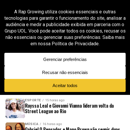
All posts tagged "backstage indústria musical"
MÚSICA
4 semanas ago
Thiago Tico, produtor de Filipe Ret, abre
mentoria sobre produção geral e bastidores da
indústria musical
ADVERTISEMENT
NOVIDADES
EM ALTA
VÍDEOS
ESPORTE
15 horas ago
Rayssa Leal e Giovanni Vianna lideram volta da
Street League ao Rio
MÚSICA
16 horas ago
Gabriel O Pensador e Mano Brown vão reunir duas