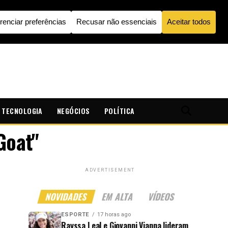
TECNOLOGIA
NEGÓCIOS
POLÍTICA
Goat"
ADVERTISEMENT
NOVIDADES
EM ALTA
VÍDEOS
ESPORTE
17 horas ago
Rayssa Leal e Giovanni Vianna lideram