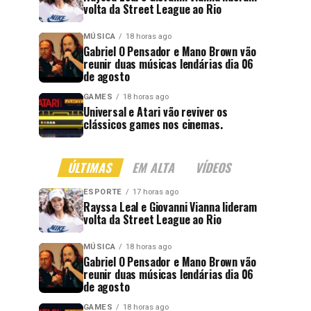
volta da Street League ao Rio
MÚSICA
18 horas ago
Gabriel O Pensador e Mano Brown vão
reunir duas músicas lendárias dia 06
de agosto
GAMES
18 horas ago
Universal e Atari vão reviver os
clássicos games nos cinemas.
ÚLTIMAS
EM ALTA
VÍDEOS
ESPORTE
17 horas ago
Rayssa Leal e Giovanni Vianna lideram
volta da Street League ao Rio
MÚSICA
18 horas ago
Gabriel O Pensador e Mano Brown vão
reunir duas músicas lendárias dia 06
de agosto
GAMES
18 horas ago