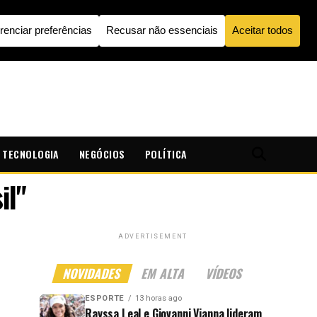
TECNOLOGIA
NEGÓCIOS
POLÍTICA
il"
ADVERTISEMENT
NOVIDADES
EM ALTA
VÍDEOS
ESPORTE
13 horas ago
Rayssa Leal e Giovanni Vianna lideram