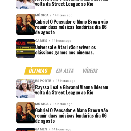
volta da Street League ao Rio
MÚSICA
14 horas ago
Gabriel O Pensador e Mano Brown vão
reunir duas músicas lendárias dia 06
de agosto
GAMES
14 horas ago
Universal e Atari vão reviver os
clássicos games nos cinemas.
ÚLTIMAS
EM ALTA
VÍDEOS
ESPORTE
13 horas ago
Rayssa Leal e Giovanni Vianna lideram
volta da Street League ao Rio
MÚSICA
14 horas ago
Gabriel O Pensador e Mano Brown vão
reunir duas músicas lendárias dia 06
de agosto
GAMES
14 horas ago