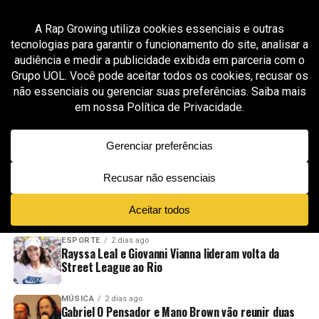
All posts tagged "Charlie Brown Jr"
MÚSICA
2 meses ago
MC Hariel revisita clássico do Charlie Brown Jr.
em nova versão de “Dias de Luta, Dias de
Glória”
ADVERTISEMENT
NOVIDADES
EM ALTA
VÍDEOS
ESPORTE
2 dias ago
Rayssa Leal e Giovanni Vianna lideram volta da
Street League ao Rio
MÚSICA
2 dias ago
Gabriel O Pensador e Mano Brown vão reunir duas