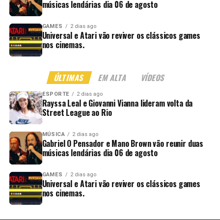
músicas lendárias dia 06 de agosto
GAMES
2 dias ago
Universal e Atari vão reviver os clássicos games
nos cinemas.
ÚLTIMAS
EM ALTA
VÍDEOS
ESPORTE
2 dias ago
Rayssa Leal e Giovanni Vianna lideram volta da
Street League ao Rio
MÚSICA
2 dias ago
Gabriel O Pensador e Mano Brown vão reunir duas
músicas lendárias dia 06 de agosto
GAMES
2 dias ago
Universal e Atari vão reviver os clássicos games
nos cinemas.