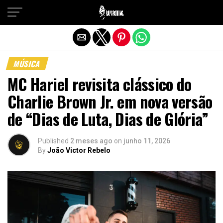
Sair da versão mobile
MÚSICA
MC Hariel revisita clássico do
Charlie Brown Jr. em nova versão
de “Dias de Luta, Dias de Glória”
Published
2 meses ago
on
junho 11, 2026
By
João Victor Rebelo