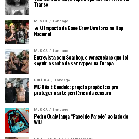
Transe
MÚSICA
1 ano ago
🔥 O Impacto da Cone Crew Diretoria no Rap
Nacional
MÚSICA
1 ano ago
Entrevista com Scarhop, o venezuelano que foi
seguir o sonho de ser rapper na Europa.
POLÍTICA
1 ano ago
MC Não é Bandido: projeto propõe leis pra
proteger a arte periférica da censura
MÚSICA
1 ano ago
Pedro Qualy lança “Papel de Parede” ao lado de
WIU