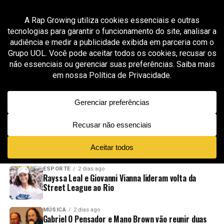
All posts tagged "Nosso Canto"
MÚSICA
2 meses ago
MC Hariel revisita clássico do Charlie Brown Jr.
em nova versão de “Dias de Luta, Dias de
Glória”
ADVERTISEMENT
NOVIDADES
EM ALTA
VÍDEOS
ESPORTE
2 dias ago
Rayssa Leal e Giovanni Vianna lideram volta da
Street League ao Rio
MÚSICA
2 dias ago
Gabriel O Pensador e Mano Brown vão reunir duas