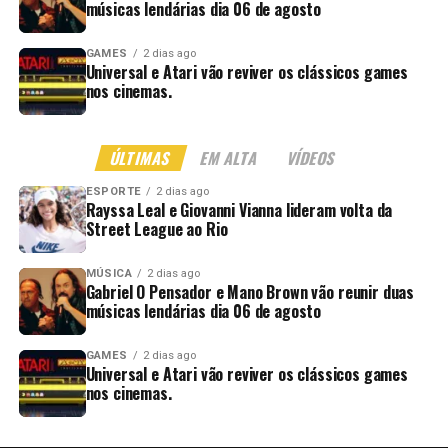
músicas lendárias dia 06 de agosto
GAMES
2 dias ago
Universal e Atari vão reviver os clássicos games
nos cinemas.
ÚLTIMAS
EM ALTA
VÍDEOS
ESPORTE
2 dias ago
Rayssa Leal e Giovanni Vianna lideram volta da
Street League ao Rio
MÚSICA
2 dias ago
Gabriel O Pensador e Mano Brown vão reunir duas
músicas lendárias dia 06 de agosto
GAMES
2 dias ago
Universal e Atari vão reviver os clássicos games
nos cinemas.