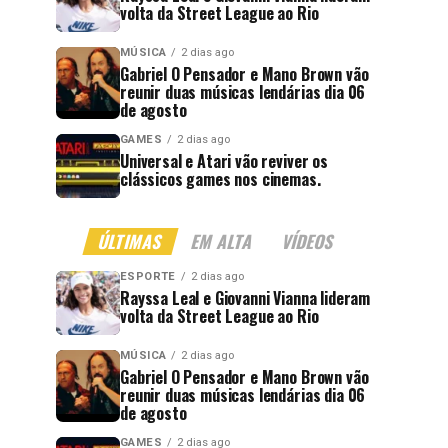
volta da Street League ao Rio
MÚSICA
2 dias ago
Gabriel O Pensador e Mano Brown vão
reunir duas músicas lendárias dia 06
de agosto
GAMES
2 dias ago
Universal e Atari vão reviver os
clássicos games nos cinemas.
ÚLTIMAS
EM ALTA
VÍDEOS
ESPORTE
2 dias ago
Rayssa Leal e Giovanni Vianna lideram
volta da Street League ao Rio
MÚSICA
2 dias ago
Gabriel O Pensador e Mano Brown vão
reunir duas músicas lendárias dia 06
de agosto
GAMES
2 dias ago