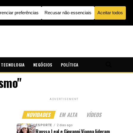
TECNOLOGIA
NEGÓCIOS
POLÍTICA
ismo"
ADVERTISEMENT
NOVIDADES
EM ALTA
VÍDEOS
ESPORTE
2 dias ago
Rayssa Leal e Giovanni Vianna lideram