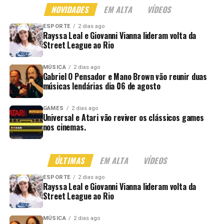
NOVIDADES
EM ALTA
VÍDEOS
ESPORTE
2 dias ago
Rayssa Leal e Giovanni Vianna lideram volta da
Street League ao Rio
MÚSICA
2 dias ago
Gabriel O Pensador e Mano Brown vão reunir duas
músicas lendárias dia 06 de agosto
GAMES
2 dias ago
Universal e Atari vão reviver os clássicos games
nos cinemas.
ÚLTIMAS
EM ALTA
VÍDEOS
ESPORTE
2 dias ago
Rayssa Leal e Giovanni Vianna lideram volta da
Street League ao Rio
MÚSICA
2 dias ago