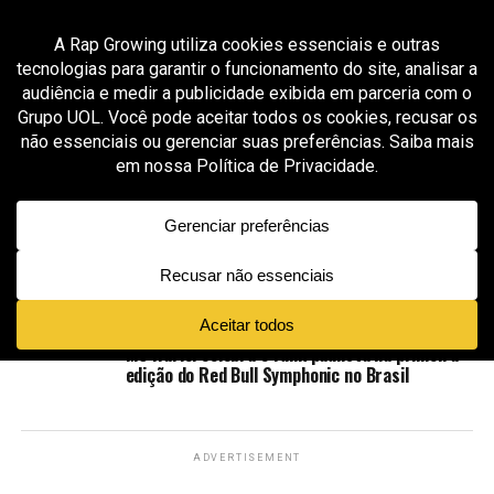
All posts tagged "funk consciente"
MÚSICA
2 meses ago
MC Hariel revisita clássico do Charlie Brown Jr.
em nova versão de “Dias de Luta, Dias de
Glória”
MÚSICA
2 meses ago
MC Marks lança “A Sorte Me Espera” em
parceria com TOKIODK
MÚSICA
2 meses ago
MC Hariel celebra o funk paulista na primeira
edição do Red Bull Symphonic no Brasil
ADVERTISEMENT