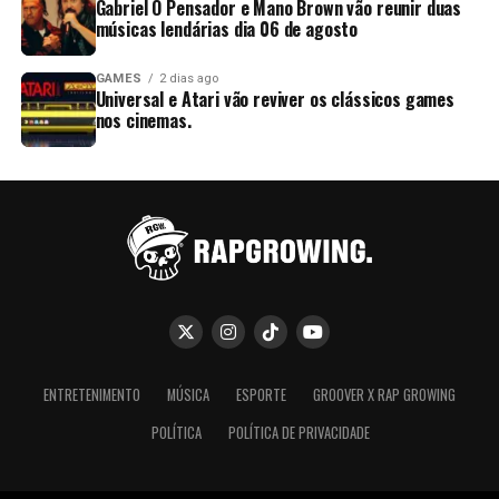
Gabriel O Pensador e Mano Brown vão reunir duas
músicas lendárias dia 06 de agosto
GAMES
2 dias ago
Universal e Atari vão reviver os clássicos games
nos cinemas.
ENTRETENIMENTO
MÚSICA
ESPORTE
GROOVER X RAP GROWING
POLÍTICA
POLÍTICA DE PRIVACIDADE