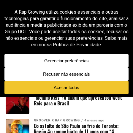
All posts tagged "cultura urbana brasileira"
MODA & STREETWEAR
2 meses ago
DISTURB X DIADORA: FUTEBOL, SKATE E RUA NO
MESMO UNIFORME
MÚSICA
3 meses ago
Zaki apresenta “Dracaena”, álbum que une
ancestralidade afro-brasileira, instrumentos
nativos e futurismo à nova MPB
MÚSICA
4 meses ago
“Menino Reis”: o álbum que apresentou West
Reis para o Brasil
GROOVER X RAP GROWING
4 meses ago
Do asfalto de São Paulo ao frio de Toronto:
Negão 4p rompe hiato de 11 anos com “4