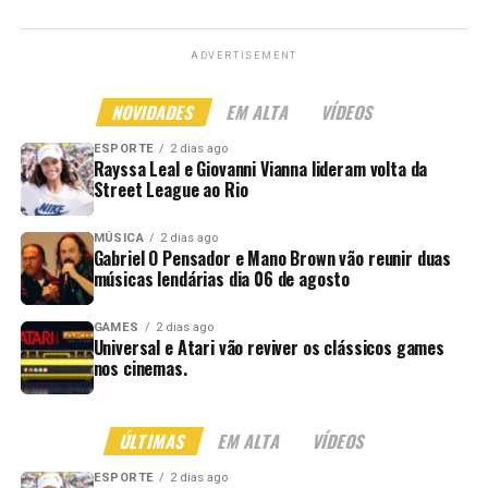
ADVERTISEMENT
NOVIDADES
EM ALTA
VÍDEOS
ESPORTE
2 dias ago
Rayssa Leal e Giovanni Vianna lideram volta da
Street League ao Rio
MÚSICA
2 dias ago
Gabriel O Pensador e Mano Brown vão reunir duas
músicas lendárias dia 06 de agosto
GAMES
2 dias ago
Universal e Atari vão reviver os clássicos games
nos cinemas.
ÚLTIMAS
EM ALTA
VÍDEOS
ESPORTE
2 dias ago