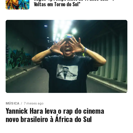
Voltas em Torno do Sol”
MÚSICA
7 meses ago
Yannick Hara leva o rap do cinema
novo brasileiro à África do Sul