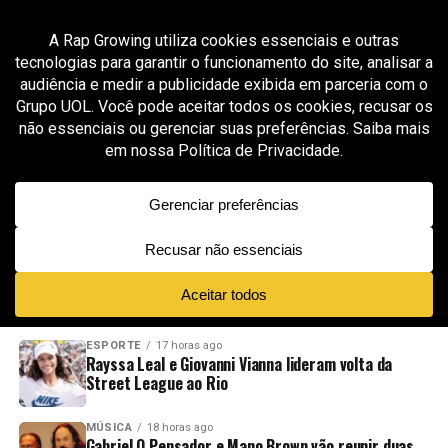
All posts tagged "DJs"
ENTRETENIMENTO
8 meses ago
Rap In Cena apresenta a primeira edição da
Semana RIC
ADVERTISEMENT
NOVIDADES
EM ALTA
VÍDEOS
ESPORTE
17 horas ago
Rayssa Leal e Giovanni Vianna lideram volta da
Street League ao Rio
MÚSICA
18 horas ago
Gabriel O Pensador e Mano Brown vão reunir duas