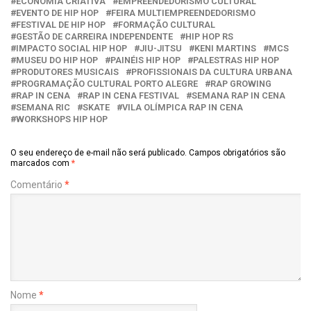
ECONOMIA CRIATIVA
EMPREENDEDORISMO CULTURAL
EVENTO DE HIP HOP
FEIRA MULTIEMPREENDEDORISMO
FESTIVAL DE HIP HOP
FORMAÇÃO CULTURAL
GESTÃO DE CARREIRA INDEPENDENTE
HIP HOP RS
IMPACTO SOCIAL HIP HOP
JIU-JITSU
KENI MARTINS
MCS
MUSEU DO HIP HOP
PAINÉIS HIP HOP
PALESTRAS HIP HOP
PRODUTORES MUSICAIS
PROFISSIONAIS DA CULTURA URBANA
PROGRAMAÇÃO CULTURAL PORTO ALEGRE
RAP GROWING
RAP IN CENA
RAP IN CENA FESTIVAL
SEMANA RAP IN CENA
SEMANA RIC
SKATE
VILA OLÍMPICA RAP IN CENA
WORKSHOPS HIP HOP
O seu endereço de e-mail não será publicado.
Campos obrigatórios são
marcados com
*
Comentário
*
Nome
*