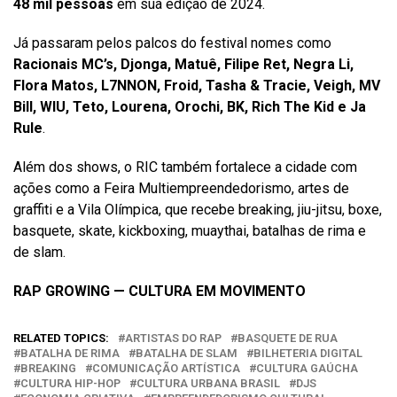
48 mil pessoas
em sua edição de 2024.
Já passaram pelos palcos do festival nomes como
Racionais MC’s, Djonga, Matuê, Filipe Ret, Negra Li,
Flora Matos, L7NNON, Froid, Tasha & Tracie, Veigh, MV
Bill, WIU, Teto, Lourena, Orochi, BK, Rich The Kid e Ja
Rule
.
Além dos shows, o RIC também fortalece a cidade com
ações como a Feira Multiempreendedorismo, artes de
graffiti e a Vila Olímpica, que recebe breaking, jiu-jitsu, boxe,
basquete, skate, kickboxing, muaythai, batalhas de rima e
de slam.
RAP GROWING — CULTURA EM MOVIMENTO
RELATED TOPICS:
ARTISTAS DO RAP
BASQUETE DE RUA
BATALHA DE RIMA
BATALHA DE SLAM
BILHETERIA DIGITAL
BREAKING
COMUNICAÇÃO ARTÍSTICA
CULTURA GAÚCHA
CULTURA HIP-HOP
CULTURA URBANA BRASIL
DJS