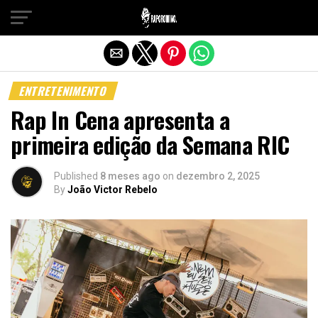
Sair da versão mobile
ENTRETENIMENTO
Rap In Cena apresenta a
primeira edição da Semana RIC
Published
8 meses ago
on
dezembro 2, 2025
By
João Victor Rebelo