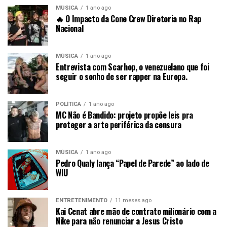
MÚSICA
1 ano ago
🔥 O Impacto da Cone Crew Diretoria no Rap
Nacional
MÚSICA
1 ano ago
Entrevista com Scarhop, o venezuelano que foi
seguir o sonho de ser rapper na Europa.
POLÍTICA
1 ano ago
MC Não é Bandido: projeto propõe leis pra
proteger a arte periférica da censura
MÚSICA
1 ano ago
Pedro Qualy lança “Papel de Parede” ao lado de
WIU
ENTRETENIMENTO
11 meses ago
Kai Cenat abre mão de contrato milionário com a
Nike para não renunciar a Jesus Cristo