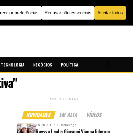
TECNOLOGIA
NEGÓCIOS
POLÍTICA
iva"
ADVERTISEMENT
NOVIDADES
EM ALTA
VÍDEOS
ESPORTE
18 horas ago
Rayssa Leal e Giovanni Vianna lideram