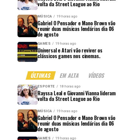
volta da Street League ao Rio
MÚSICA
19 horas ago
Gabriel O Pensador e Mano Brown vão
reunir duas músicas lendárias dia 06
de agosto
GAMES
19 horas ago
Universal e Atari vão reviver os
clássicos games nos cinemas.
ÚLTIMAS
EM ALTA
VÍDEOS
ESPORTE
18 horas ago
Rayssa Leal e Giovanni Vianna lideram
volta da Street League ao Rio
MÚSICA
19 horas ago
Gabriel O Pensador e Mano Brown vão
reunir duas músicas lendárias dia 06
de agosto
GAMES
19 horas ago