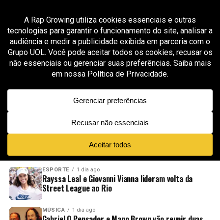
All posts tagged "esportes de ação"
ESPORTE
1 mês ago
XC São Paulo estreia na MoonPay X Games
League em Sacramento sob liderança de Bob
Burnquist
ADVERTISEMENT
NOVIDADES
EM ALTA
VÍDEOS
ESPORTE
1 dia ago
Rayssa Leal e Giovanni Vianna lideram volta da
Street League ao Rio
MÚSICA
1 dia ago
Gabriel O Pensador e Mano Brown vão reunir duas