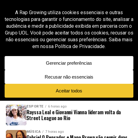
All posts tagged "estética urbana"
GROOVER X RAP GROWING
7 meses ago
Cellz Grammz lança “Ramen Elite” com flow
pesado, narrativa de rua e clipe gravado em
Chinatown
ADVERTISEMENT
NOVIDADES
EM ALTA
VÍDEOS
ESPORTE
6 horas ago
Rayssa Leal e Giovanni Vianna lideram volta da
Street League ao Rio
MÚSICA
7 horas ago
Gabriel O Pensador e Mano Brown vão reunir duas