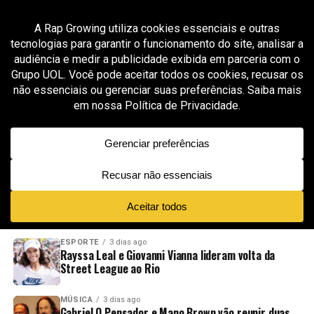
All posts tagged "flow controlado"
GROOVER X RAP GROWING
2 meses ago
Sam Kays aposta em entrega afiada e estética
minimalista no single “IV Bags”
ADVERTISEMENT
NOVIDADES
EM ALTA
VÍDEOS
ESPORTE
3 dias ago
Rayssa Leal e Giovanni Vianna lideram volta da
Street League ao Rio
MÚSICA
3 dias ago
Gabriel O Pensador e Mano Brown vão reunir duas