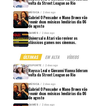
volta da Street League ao Rio
MÚSICA
2 dias ago
Gabriel O Pensador e Mano Brown vão
reunir duas músicas lendárias dia 06
de agosto
GAMES
2 dias ago
Universal e Atari vão reviver os
clássicos games nos cinemas.
ÚLTIMAS
EM ALTA
VÍDEOS
ESPORTE
2 dias ago
Rayssa Leal e Giovanni Vianna lideram
volta da Street League ao Rio
MÚSICA
2 dias ago
Gabriel O Pensador e Mano Brown vão
reunir duas músicas lendárias dia 06
de agosto
GAMES
2 dias ago