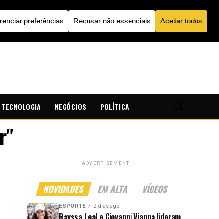
TECNOLOGIA
NEGÓCIOS
POLÍTICA
r"
ADVERTISEMENT
NOVIDADES
EM ALTA
VÍDEOS
ESPORTE
2 dias ago
Rayssa Leal e Giovanni Vianna lideram