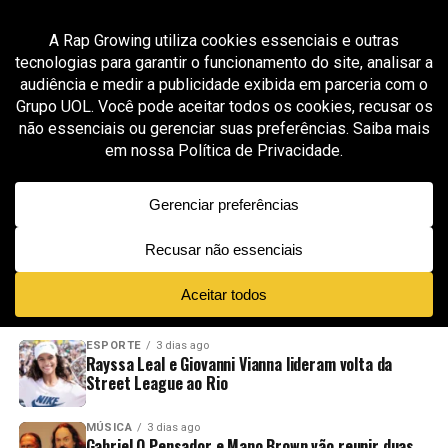
All posts tagged "futebol e streetwear"
MODA & STREETWEAR
3 meses ago
Thug Nine lança coleção exclusiva para a Copa
de 2026 inspirada na era de ouro da Seleção
Brasileira
ADVERTISEMENT
NOVIDADES
EM ALTA
VÍDEOS
ESPORTE
3 dias ago
Rayssa Leal e Giovanni Vianna lideram volta da
Street League ao Rio
MÚSICA
3 dias ago
Gabriel O Pensador e Mano Brown vão reunir duas