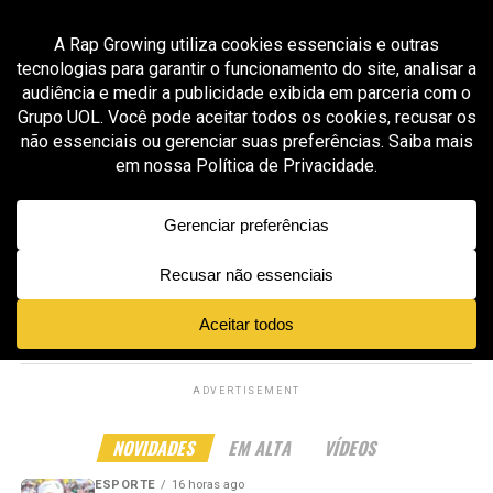
All posts tagged "Giovanni Vianna"
ESPORTE
16 horas ago
Rayssa Leal e Giovanni Vianna lideram volta da
Street League ao Rio
ESPORTE
1 mês ago
XC São Paulo estreia na MoonPay X Games
League em Sacramento sob liderança de Bob
Burnquist
ADVERTISEMENT
NOVIDADES
EM ALTA
VÍDEOS
ESPORTE
16 horas ago