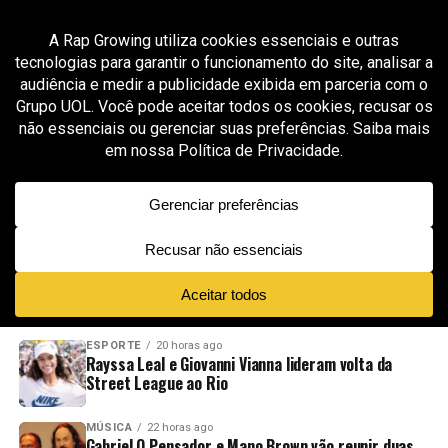
All posts tagged "Gui Khury"
ESPORTE
1 mês ago
XC São Paulo estreia na MoonPay X Games
League em Sacramento sob liderança de Bob
Burnquist
ADVERTISEMENT
NOVIDADES
EM ALTA
VÍDEOS
ESPORTE
20 horas ago
Rayssa Leal e Giovanni Vianna lideram volta da
Street League ao Rio
MÚSICA
22 horas ago
Gabriel O Pensador e Mano Brown vão reunir duas