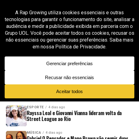
All posts tagged "hook marcante"
GROOVER X RAP GROWING
2 meses ago
Sam Kays aposta em entrega afiada e estética
minimalista no single “IV Bags”
ADVERTISEMENT
NOVIDADES
EM ALTA
VÍDEOS
ESPORTE
4 dias ago
Rayssa Leal e Giovanni Vianna lideram volta da
Street League ao Rio
MÚSICA
4 dias ago
Gabriel O Pensador e Mano Brown vão reunir duas