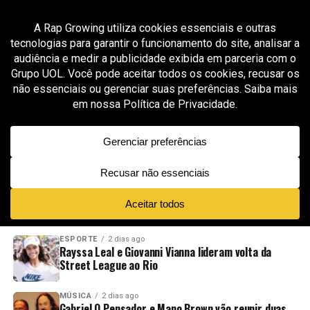
All posts tagged "imersão na Saba"
ENTRETENIMENTO
7 meses ago
Planeta Atlântida e PUCRS lançam
masterclass com imersão nos bastidores do
festival
ADVERTISEMENT
NOVIDADES
EM ALTA
VÍDEOS
ESPORTE
2 dias ago
Rayssa Leal e Giovanni Vianna lideram volta da
Street League ao Rio
MÚSICA
2 dias ago
Gabriel O Pensador e Mano Brown vão reunir duas