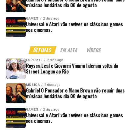
músicas lendárias dia 06 de agosto
GAMES
2 dias ago
Universal e Atari vão reviver os clássicos games
nos cinemas.
ÚLTIMAS
EM ALTA
VÍDEOS
ESPORTE
2 dias ago
Rayssa Leal e Giovanni Vianna lideram volta da
Street League ao Rio
MÚSICA
2 dias ago
Gabriel O Pensador e Mano Brown vão reunir duas
músicas lendárias dia 06 de agosto
GAMES
2 dias ago
Universal e Atari vão reviver os clássicos games
nos cinemas.