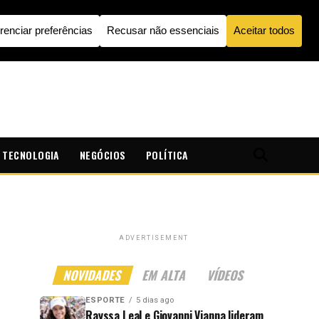
TECNOLOGIA
NEGÓCIOS
POLÍTICA
ADVERTISEMENT
NOVIDADES
EM ALTA
VÍDEOS
ESPORTE
5 dias ago
Rayssa Leal e Giovanni Vianna lideram