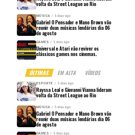
volta da Street League ao Rio
MÚSICA
5 dias ago
Gabriel O Pensador e Mano Brown vão
reunir duas músicas lendárias dia 06
de agosto
GAMES
5 dias ago
Universal e Atari vão reviver os
clássicos games nos cinemas.
ÚLTIMAS
EM ALTA
VÍDEOS
ESPORTE
5 dias ago
Rayssa Leal e Giovanni Vianna lideram
volta da Street League ao Rio
MÚSICA
5 dias ago
Gabriel O Pensador e Mano Brown vão
reunir duas músicas lendárias dia 06
de agosto
GAMES
5 dias ago