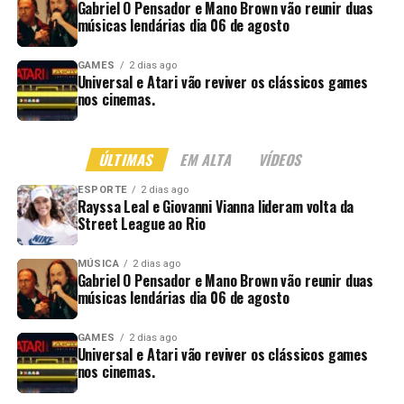
Gabriel O Pensador e Mano Brown vão reunir duas
músicas lendárias dia 06 de agosto
GAMES
2 dias ago
Universal e Atari vão reviver os clássicos games
nos cinemas.
ÚLTIMAS
EM ALTA
VÍDEOS
ESPORTE
2 dias ago
Rayssa Leal e Giovanni Vianna lideram volta da
Street League ao Rio
MÚSICA
2 dias ago
Gabriel O Pensador e Mano Brown vão reunir duas
músicas lendárias dia 06 de agosto
GAMES
2 dias ago
Universal e Atari vão reviver os clássicos games
nos cinemas.