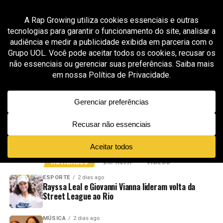
All posts tagged "Jersey club"
GROOVER X RAP GROWING
2 meses ago
Sibby Liv é aprovada pela curadoria da Rap
Growing com “Bare Minimaa”, faixa que
transforma pista, atitude e cultura em
manifesto
ADVERTISEMENT
NOVIDADES
EM ALTA
VÍDEOS
ESPORTE
2 dias ago
Rayssa Leal e Giovanni Vianna lideram volta da
Street League ao Rio
MÚSICA
2 dias ago