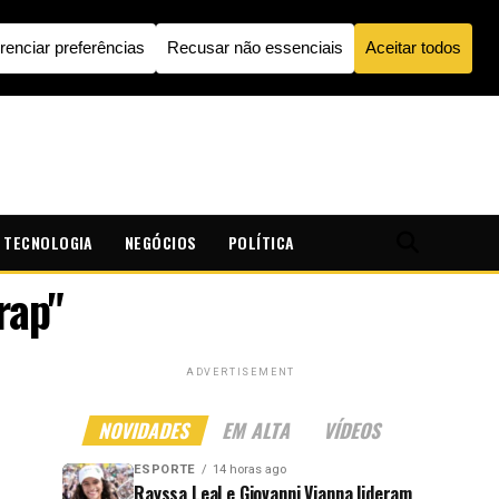
TECNOLOGIA
NEGÓCIOS
POLÍTICA
rap"
ADVERTISEMENT
NOVIDADES
EM ALTA
VÍDEOS
ESPORTE
14 horas ago
Rayssa Leal e Giovanni Vianna lideram