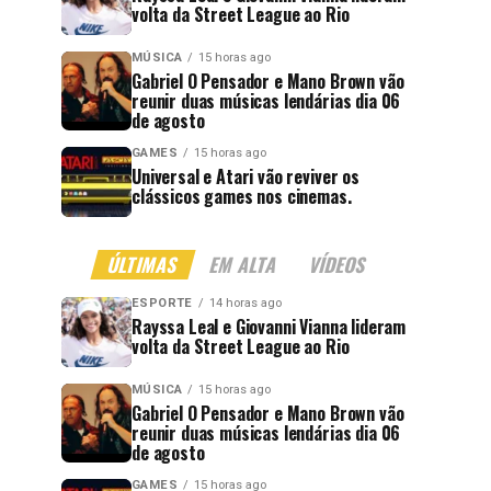
volta da Street League ao Rio
MÚSICA
15 horas ago
Gabriel O Pensador e Mano Brown vão
reunir duas músicas lendárias dia 06
de agosto
GAMES
15 horas ago
Universal e Atari vão reviver os
clássicos games nos cinemas.
ÚLTIMAS
EM ALTA
VÍDEOS
ESPORTE
14 horas ago
Rayssa Leal e Giovanni Vianna lideram
volta da Street League ao Rio
MÚSICA
15 horas ago
Gabriel O Pensador e Mano Brown vão
reunir duas músicas lendárias dia 06
de agosto
GAMES
15 horas ago