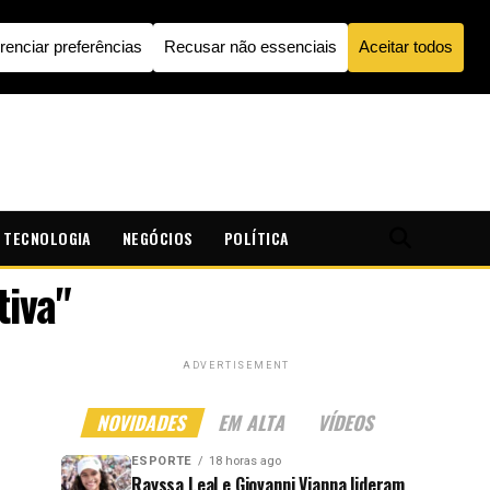
TECNOLOGIA
NEGÓCIOS
POLÍTICA
tiva"
ADVERTISEMENT
NOVIDADES
EM ALTA
VÍDEOS
ESPORTE
18 horas ago
Rayssa Leal e Giovanni Vianna lideram