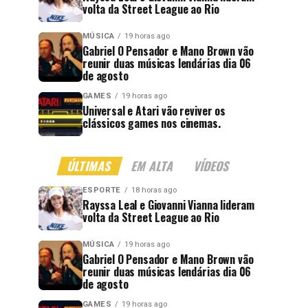
volta da Street League ao Rio
MÚSICA
19 horas ago
Gabriel O Pensador e Mano Brown vão
reunir duas músicas lendárias dia 06
de agosto
GAMES
19 horas ago
Universal e Atari vão reviver os
clássicos games nos cinemas.
ÚLTIMAS
EM ALTA
VÍDEOS
ESPORTE
18 horas ago
Rayssa Leal e Giovanni Vianna lideram
volta da Street League ao Rio
MÚSICA
19 horas ago
Gabriel O Pensador e Mano Brown vão
reunir duas músicas lendárias dia 06
de agosto
GAMES
19 horas ago