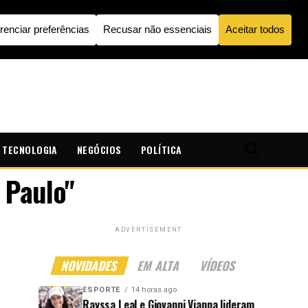
TECNOLOGIA
NEGÓCIOS
POLÍTICA
 Paulo"
ADVERTISEMENT
NOVIDADES
EM ALTA
VÍDEOS
ESPORTE
14 horas ago
Rayssa Leal e Giovanni Vianna lideram