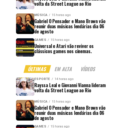
volta da Street League ao Rio
MÚSICA
15 horas ago
Gabriel O Pensador e Mano Brown vão
reunir duas músicas lendárias dia 06
de agosto
GAMES
15 horas ago
Universal e Atari vão reviver os
clássicos games nos cinemas.
ÚLTIMAS
EM ALTA
VÍDEOS
ESPORTE
14 horas ago
Rayssa Leal e Giovanni Vianna lideram
volta da Street League ao Rio
MÚSICA
15 horas ago
Gabriel O Pensador e Mano Brown vão
reunir duas músicas lendárias dia 06
de agosto
GAMES
15 horas ago