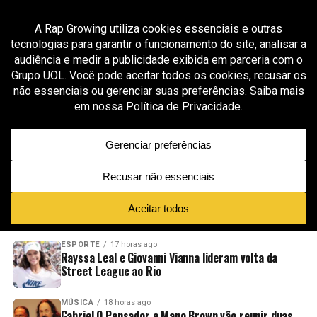
All posts tagged "method man"
GROOVER X RAP GROWING
8 meses ago
M-Dot une forças com Method Man e entrega
uma colaboração de peso em “Shine On”
ADVERTISEMENT
NOVIDADES
EM ALTA
VÍDEOS
ESPORTE
17 horas ago
Rayssa Leal e Giovanni Vianna lideram volta da
Street League ao Rio
MÚSICA
18 horas ago
Gabriel O Pensador e Mano Brown vão reunir duas