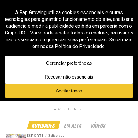
All posts tagged "moda urbana brasileira"
MODA & STREETWEAR
2 meses ago
DISTURB X DIADORA: FUTEBOL, SKATE E RUA NO
MESMO UNIFORME
MODA & STREETWEAR
3 meses ago
Thug Nine lança coleção exclusiva para a Copa
de 2026 inspirada na era de ouro da Seleção
Brasileira
ADVERTISEMENT
NOVIDADES
EM ALTA
VÍDEOS
ESPORTE
3 dias ago