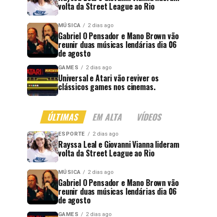
volta da Street League ao Rio
MÚSICA
2 dias ago
Gabriel O Pensador e Mano Brown vão
reunir duas músicas lendárias dia 06
de agosto
GAMES
2 dias ago
Universal e Atari vão reviver os
clássicos games nos cinemas.
ÚLTIMAS
EM ALTA
VÍDEOS
ESPORTE
2 dias ago
Rayssa Leal e Giovanni Vianna lideram
volta da Street League ao Rio
MÚSICA
2 dias ago
Gabriel O Pensador e Mano Brown vão
reunir duas músicas lendárias dia 06
de agosto
GAMES
2 dias ago