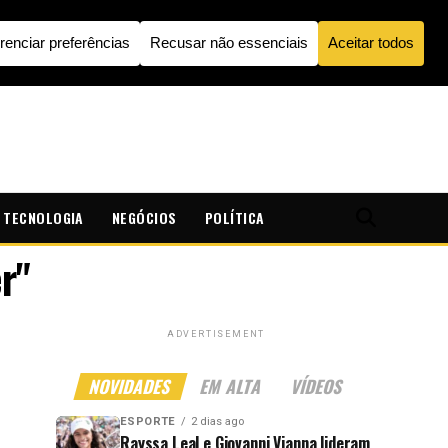
TECNOLOGIA
NEGÓCIOS
POLÍTICA
r"
ADVERTISEMENT
NOVIDADES
EM ALTA
VÍDEOS
ESPORTE
2 dias ago
Rayssa Leal e Giovanni Vianna lideram