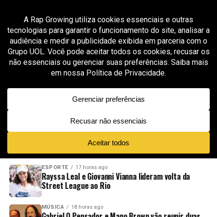
All posts tagged "mozin"
MÚSICA
7 meses ago
Caio Luccas se une a Major RD no single “6×1”
e reforça sua fase mais trap
ADVERTISEMENT
NOVIDADES
EM ALTA
VÍDEOS
ESPORTE
17 horas ago
Rayssa Leal e Giovanni Vianna lideram volta da
Street League ao Rio
MÚSICA
18 horas ago
Gabriel O Pensador e Mano Brown vão reunir duas