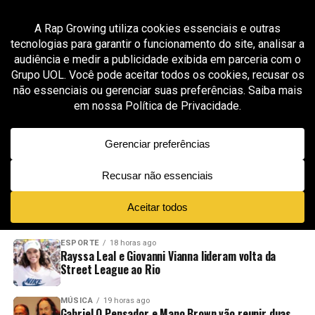
All posts tagged "mr d contra corriente"
GROOVER X RAP GROWING
7 meses ago
Mr D. representa o rap colombiano com lirismo
e boom bap clássico em “Contra Corriente”
ADVERTISEMENT
NOVIDADES
EM ALTA
VÍDEOS
ESPORTE
18 horas ago
Rayssa Leal e Giovanni Vianna lideram volta da
Street League ao Rio
MÚSICA
19 horas ago
Gabriel O Pensador e Mano Brown vão reunir duas