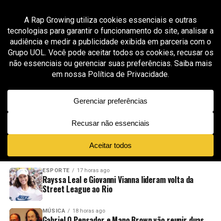
All posts tagged "mtv raps"
ENTRETENIMENTO
12 meses ago
Yo! MTV Raps Brasil: quando a TV abriu as
portas para a cultura de rua
ADVERTISEMENT
NOVIDADES
EM ALTA
VÍDEOS
ESPORTE
17 horas ago
Rayssa Leal e Giovanni Vianna lideram volta da
Street League ao Rio
MÚSICA
18 horas ago
Gabriel O Pensador e Mano Brown vão reunir duas