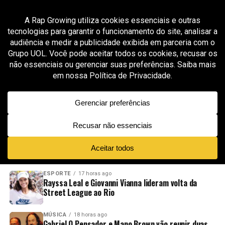
All posts tagged "nova geração do rap político"
GROOVER X RAP GROWING
8 meses ago
RMalves acerta em cheio com a força do rap
de protesto em “Sol Vermelho”
ADVERTISEMENT
NOVIDADES
EM ALTA
VÍDEOS
ESPORTE
17 horas ago
Rayssa Leal e Giovanni Vianna lideram volta da
Street League ao Rio
MÚSICA
18 horas ago
Gabriel O Pensador e Mano Brown vão reunir duas