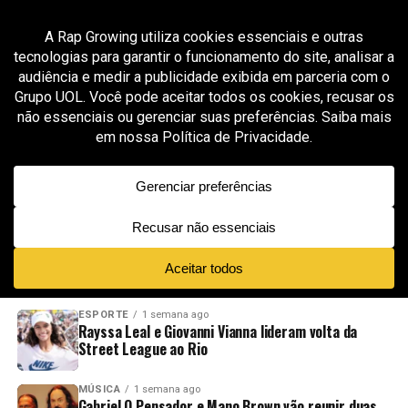
All posts tagged "Novo Anhangabaú"
ENTRETENIMENTO
1 mês ago
Mad in Brazza chega à 5ª edição e expande sua
história com eventos em Curitiba e São Paulo
ADVERTISEMENT
NOVIDADES
EM ALTA
VÍDEOS
ESPORTE
1 semana ago
Rayssa Leal e Giovanni Vianna lideram volta da
Street League ao Rio
MÚSICA
1 semana ago
Gabriel O Pensador e Mano Brown vão reunir duas