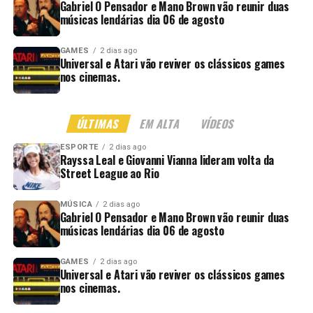
Gabriel O Pensador e Mano Brown vão reunir duas
músicas lendárias dia 06 de agosto
GAMES
2 dias ago
Universal e Atari vão reviver os clássicos games
nos cinemas.
ÚLTIMAS
EM ALTA
VÍDEOS
ESPORTE
2 dias ago
Rayssa Leal e Giovanni Vianna lideram volta da
Street League ao Rio
MÚSICA
2 dias ago
Gabriel O Pensador e Mano Brown vão reunir duas
músicas lendárias dia 06 de agosto
GAMES
2 dias ago
Universal e Atari vão reviver os clássicos games
nos cinemas.