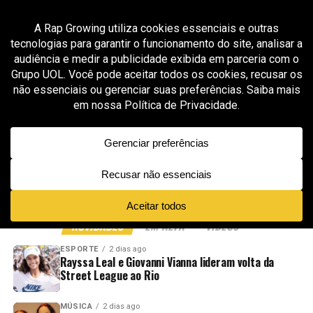
All posts tagged "Philadelphia DJ"
GROOVER X RAP GROWING
2 meses ago
Sibby Liv é aprovada pela curadoria da Rap
Growing com “Bare Minimaa”, faixa que
transforma pista, atitude e cultura em
manifesto
ADVERTISEMENT
NOVIDADES
EM ALTA
VÍDEOS
ESPORTE
2 dias ago
Rayssa Leal e Giovanni Vianna lideram volta da
Street League ao Rio
MÚSICA
2 dias ago