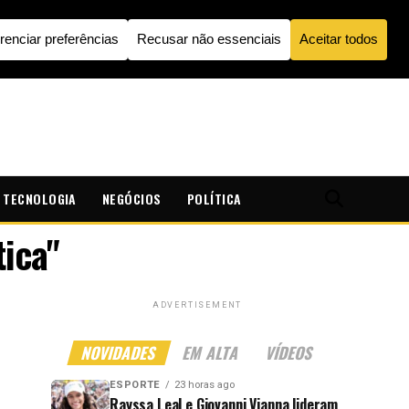
TECNOLOGIA
NEGÓCIOS
POLÍTICA
tica"
ADVERTISEMENT
NOVIDADES
EM ALTA
VÍDEOS
ESPORTE
23 horas ago
Rayssa Leal e Giovanni Vianna lideram