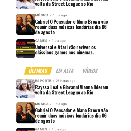
volta da Street League ao Rio
MÚSICA
1 dia ago
Gabriel O Pensador e Mano Brown vão
reunir duas músicas lendárias dia 06
de agosto
GAMES
1 dia ago
Universal e Atari vão reviver os
clássicos games nos cinemas.
ÚLTIMAS
EM ALTA
VÍDEOS
ESPORTE
23 horas ago
Rayssa Leal e Giovanni Vianna lideram
volta da Street League ao Rio
MÚSICA
1 dia ago
Gabriel O Pensador e Mano Brown vão
reunir duas músicas lendárias dia 06
de agosto
GAMES
1 dia ago