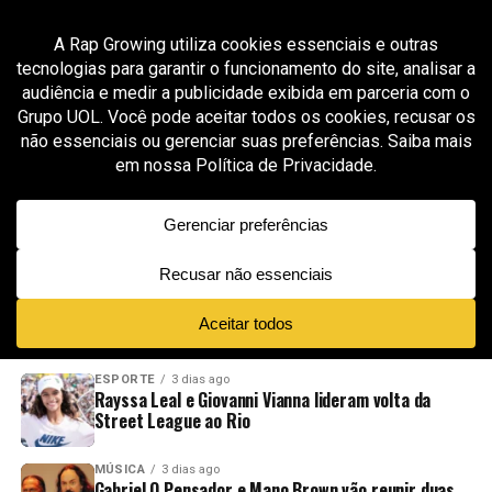
All posts tagged "produtor de Filipe Ret"
MÚSICA
1 mês ago
Thiago Tico, produtor de Filipe Ret, abre
mentoria sobre produção geral e bastidores da
indústria musical
ADVERTISEMENT
NOVIDADES
EM ALTA
VÍDEOS
ESPORTE
3 dias ago
Rayssa Leal e Giovanni Vianna lideram volta da
Street League ao Rio
MÚSICA
3 dias ago
Gabriel O Pensador e Mano Brown vão reunir duas