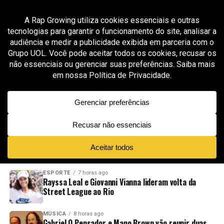
All posts tagged "Queen Saray Villegas"
ESPORTE
1 mês ago
XC São Paulo estreia na MoonPay X Games
League em Sacramento sob liderança de Bob
Burnquist
ADVERTISEMENT
NOVIDADES
EM ALTA
VÍDEOS
ESPORTE
7 horas ago
Rayssa Leal e Giovanni Vianna lideram volta da
Street League ao Rio
MÚSICA
8 horas ago
Gabriel O Pensador e Mano Brown vão reunir duas