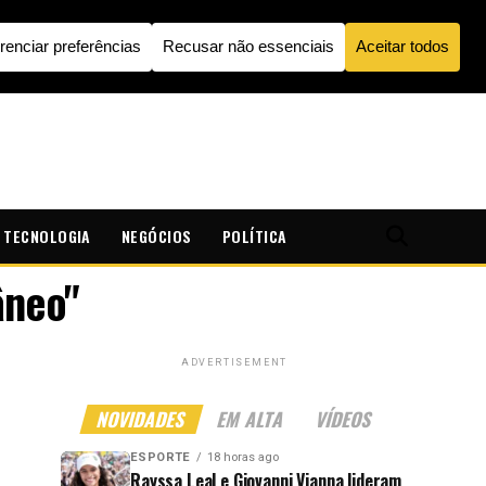
TECNOLOGIA
NEGÓCIOS
POLÍTICA
âneo"
ADVERTISEMENT
NOVIDADES
EM ALTA
VÍDEOS
ESPORTE
18 horas ago
Rayssa Leal e Giovanni Vianna lideram