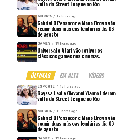
volta da Street League ao Rio
MÚSICA
19 horas ago
Gabriel O Pensador e Mano Brown vão
reunir duas músicas lendárias dia 06
de agosto
GAMES
19 horas ago
Universal e Atari vão reviver os
clássicos games nos cinemas.
ÚLTIMAS
EM ALTA
VÍDEOS
ESPORTE
18 horas ago
Rayssa Leal e Giovanni Vianna lideram
volta da Street League ao Rio
MÚSICA
19 horas ago
Gabriel O Pensador e Mano Brown vão
reunir duas músicas lendárias dia 06
de agosto
GAMES
19 horas ago