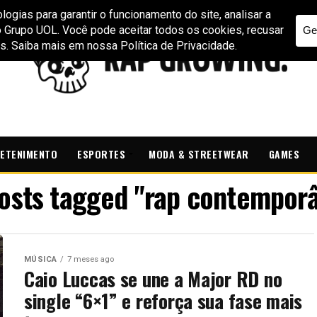
ETENIMENTO
ESPORTES
MODA & STREETWEAR
GAMES
posts tagged "rap contempor
MÚSICA
7 meses ago
Caio Luccas se une a Major RD no
single “6×1” e reforça sua fase mais