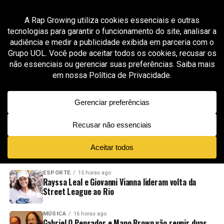
All posts tagged "rap de raiz"
GROOVER X RAP GROWING
7 meses ago
Big Oz resgata a essência do boom bap dos
anos 90 no single “Wake Me Up”
ADVERTISEMENT
NOVIDADES
EM ALTA
VÍDEOS
ESPORTE
15 horas ago
Rayssa Leal e Giovanni Vianna lideram volta da
Street League ao Rio
MÚSICA
16 horas ago
Gabriel O Pensador e Mano Brown vão reunir duas