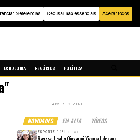
TECNOLOGIA
NEGÓCIOS
POLÍTICA
a"
ADVERTISEMENT
NOVIDADES
EM ALTA
VÍDEOS
ESPORTE
18 horas ago
Rayssa Leal e Giovanni Vianna lideram