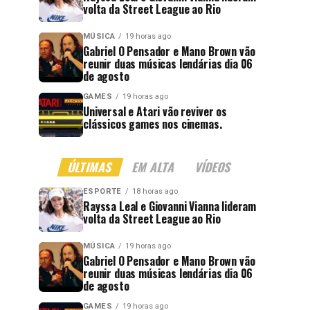
volta da Street League ao Rio
MÚSICA
19 horas ago
Gabriel O Pensador e Mano Brown vão
reunir duas músicas lendárias dia 06
de agosto
GAMES
19 horas ago
Universal e Atari vão reviver os
clássicos games nos cinemas.
ÚLTIMAS
EM ALTA
VÍDEOS
ESPORTE
18 horas ago
Rayssa Leal e Giovanni Vianna lideram
volta da Street League ao Rio
MÚSICA
19 horas ago
Gabriel O Pensador e Mano Brown vão
reunir duas músicas lendárias dia 06
de agosto
GAMES
19 horas ago