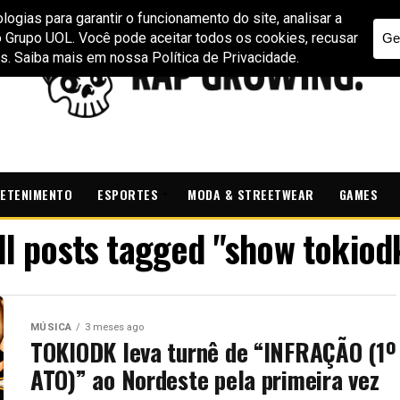
ETENIMENTO
ESPORTES
MODA & STREETWEAR
GAMES
ll posts tagged "show tokiod
MÚSICA
3 meses ago
TOKIODK leva turnê de “INFRAÇÃO (1º
ATO)” ao Nordeste pela primeira vez