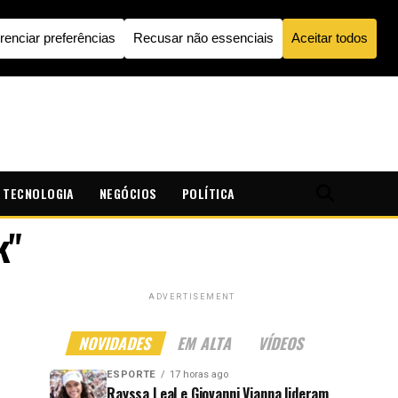
TECNOLOGIA
NEGÓCIOS
POLÍTICA
k"
ADVERTISEMENT
NOVIDADES
EM ALTA
VÍDEOS
ESPORTE
17 horas ago
Rayssa Leal e Giovanni Vianna lideram