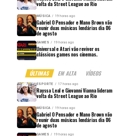
volta da Street League ao Rio
MÚSICA
19 horas ago
Gabriel O Pensador e Mano Brown vão
reunir duas músicas lendárias dia 06
de agosto
GAMES
19 horas ago
Universal e Atari vão reviver os
clássicos games nos cinemas.
ÚLTIMAS
EM ALTA
VÍDEOS
ESPORTE
17 horas ago
Rayssa Leal e Giovanni Vianna lideram
volta da Street League ao Rio
MÚSICA
19 horas ago
Gabriel O Pensador e Mano Brown vão
reunir duas músicas lendárias dia 06
de agosto
GAMES
19 horas ago