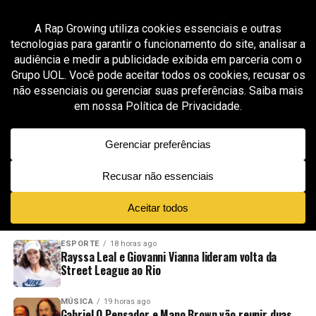
All posts tagged "tokiodk recife"
MÚSICA
3 meses ago
TOKIODK leva turnê de “INFRAÇÃO (1º ATO)” ao
Nordeste pela primeira vez
ADVERTISEMENT
NOVIDADES
EM ALTA
VÍDEOS
ESPORTE
18 horas ago
Rayssa Leal e Giovanni Vianna lideram volta da
Street League ao Rio
MÚSICA
19 horas ago
Gabriel O Pensador e Mano Brown vão reunir duas